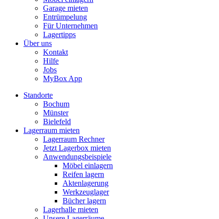
Garage mieten
Entrümpelung
Für Unternehmen
Lagertipps
Über uns
Kontakt
Hilfe
Jobs
MyBox App
Standorte
Bochum
Münster
Bielefeld
Lagerraum mieten
Lagerraum Rechner
Jetzt Lagerbox mieten
Anwendungsbeispiele
Möbel einlagern
Reifen lagern
Aktenlagerung
Werkzeuglager
Bücher lagern
Lagerhalle mieten
Unsere Lagerräume