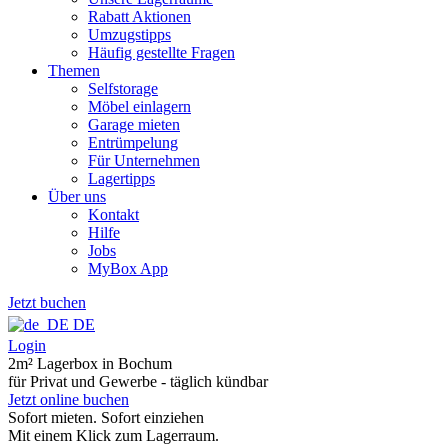
Rabatt Aktionen
Umzugstipps
Häufig gestellte Fragen
Themen
Selfstorage
Möbel einlagern
Garage mieten
Entrümpelung
Für Unternehmen
Lagertipps
Über uns
Kontakt
Hilfe
Jobs
MyBox App
Jetzt buchen
DE
Login
2m² Lagerbox in Bochum
für Privat und Gewerbe - täglich kündbar
Jetzt online buchen
Sofort mieten. Sofort einziehen
Mit einem Klick zum Lagerraum.