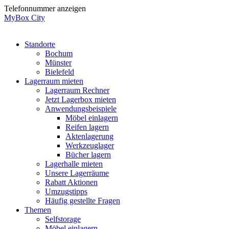
Zum
Telefonnummer anzeigen
Inhalt
MyBox City
wechseln
Standorte
Bochum
Münster
Bielefeld
Lagerraum mieten
Lagerraum Rechner
Jetzt Lagerbox mieten
Anwendungsbeispiele
Möbel einlagern
Reifen lagern
Aktenlagerung
Werkzeuglager
Bücher lagern
Lagerhalle mieten
Unsere Lagerräume
Rabatt Aktionen
Umzugstipps
Häufig gestellte Fragen
Themen
Selfstorage
Möbel einlagern