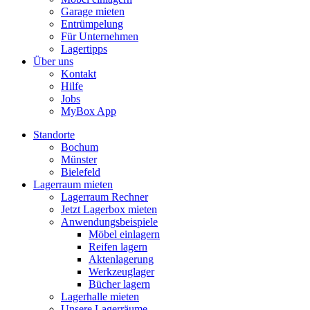
Garage mieten
Entrümpelung
Für Unternehmen
Lagertipps
Über uns
Kontakt
Hilfe
Jobs
MyBox App
Standorte
Bochum
Münster
Bielefeld
Lagerraum mieten
Lagerraum Rechner
Jetzt Lagerbox mieten
Anwendungsbeispiele
Möbel einlagern
Reifen lagern
Aktenlagerung
Werkzeuglager
Bücher lagern
Lagerhalle mieten
Unsere Lagerräume