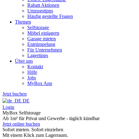
Rabatt Aktionen
Umzugstipps
Häufig gestellte Fragen
Themen
Selfstorage
Möbel einlagern
Garage mieten
Entrümpelung
Für Unternehmen
Lagertipps
Über uns
Kontakt
Hilfe
Jobs
MyBox App
Jetzt buchen
DE
Login
MyBox Selfstorage
Ab 1m² für Privat und Gewerbe - täglich kündbar
Jetzt online buchen
Sofort mieten. Sofort einziehen
Mit einem Klick zum Lagerraum.