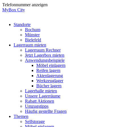
Zum
Telefonnummer anzeigen
Inhalt
MyBox City
wechseln
Standorte
Bochum
Münster
Bielefeld
Lagerraum mieten
Lagerraum Rechner
Jetzt Lagerbox mieten
Anwendungsbeispiele
Möbel einlagern
Reifen lagern
Aktenlagerung
Werkzeuglager
Bücher lagern
Lagerhalle mieten
Unsere Lagerräume
Rabatt Aktionen
Umzugstipps
Häufig gestellte Fragen
Themen
Selfstorage
Möbel einlagern