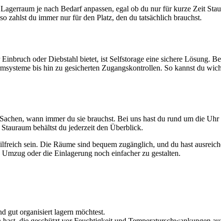
den Lagerraum je nach Bedarf anpassen, egal ob du nur für kurze Zeit St
o zahlst du immer nur für den Platz, den du tatsächlich brauchst.
Einbruch oder Diebstahl bietet, ist Selfstorage eine sichere Lösung
systeme bis hin zu gesicherten Zugangskontrollen. So kannst du wic
eine Sachen, wann immer du sie brauchst. Bei uns hast du rund um die 
Stauraum behältst du jederzeit den Überblick.
lfreich sein. Die Räume sind bequem zugänglich, und du hast ausreich
 Umzug oder die Einlagerung noch einfacher zu gestalten.
d gut organisiert lagern möchtest.
 hast, die geschützt vor Feuchtigkeit und Temperaturschwankungen a