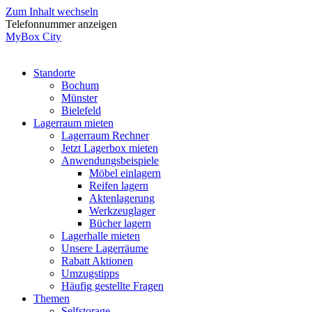
Zum Inhalt wechseln
Telefonnummer anzeigen
MyBox City
Standorte
Bochum
Münster
Bielefeld
Lagerraum mieten
Lagerraum Rechner
Jetzt Lagerbox mieten
Anwendungsbeispiele
Möbel einlagern
Reifen lagern
Aktenlagerung
Werkzeuglager
Bücher lagern
Lagerhalle mieten
Unsere Lagerräume
Rabatt Aktionen
Umzugstipps
Häufig gestellte Fragen
Themen
Selfstorage