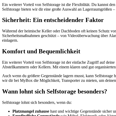
Ein weiterer Vorteil von Selfstorage ist die Flexibilität. Du kannst 
Selfstorage bieten wir dir eine große Auswahl an Lagerraumgrößen – s
Sicherheit: Ein entscheidender Faktor
Während der heimische Keller oder Dachboden oft keinen Schutz vor 
Sicherheitsmaßnahmen geschützt – von Videoüberwachung über Alarm
einlagern.
Komfort und Bequemlichkeit
Ein weiterer Vorteil von Selfstorage ist der einfache Zugriff auf d
Abstellkammern oder Kellern. Mit einem klaren und gut organisierten 
Auch wenn du größere Gegenstände lagern musst, kann Selfstorage hi
wir dir bei MyBox die Möglichkeit, Transporter zu mieten, um deinen
Wann lohnt sich Selfstorage besonders?
Selfstorage lohnt sich besonders, wenn du:
Platzmangel zuhause
hast und wichtige Gegenstände sicher un
Empfindliche Gegenstände
wie Möbel, Elektronik oder Akten