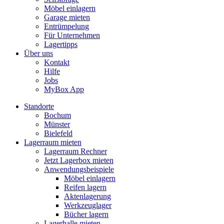
Möbel einlagern
Garage mieten
Entrümpelung
Für Unternehmen
Lagertipps
Über uns
Kontakt
Hilfe
Jobs
MyBox App
Standorte
Bochum
Münster
Bielefeld
Lagerraum mieten
Lagerraum Rechner
Jetzt Lagerbox mieten
Anwendungsbeispiele
Möbel einlagern
Reifen lagern
Aktenlagerung
Werkzeuglager
Bücher lagern
Lagerhalle mieten