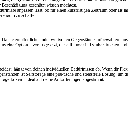
r Beschädigung geschützt wissen möchtest.
rfnisse anpassen lässt, ob für einen kurzfristigen Zeitraum oder als la
reiraum zu schaffen.
nd keine empfindlichen oder wertvollen Gegenstände aufbewahren muss
aus eine Option – vorausgesetzt, diese Räume sind sauber, trocken und g
idest, hängt von deinen individuellen Bedürfnissen ab. Wenn dir Flexibi
enständen ist Selfstorage eine praktische und stressfreie Lösung, um d
 Lagerboxen – ideal auf deine Anforderungen abgestimmt.