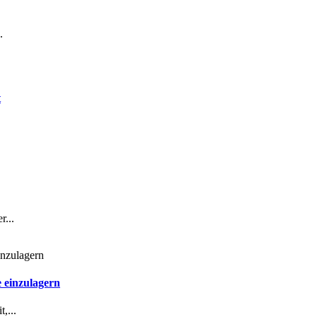
.
t
r...
 einzulagern
,...